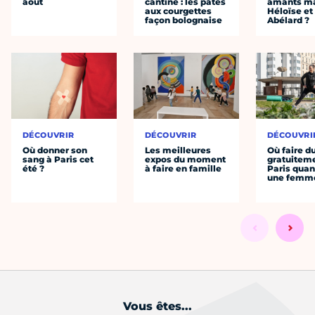
août
cantine : les pâtes
amants ma
aux courgettes
Héloïse et
façon bolognaise
Abélard ?
DÉCOUVRIR
DÉCOUVRIR
DÉCOUVRI
Où donner son
Les meilleures
Où faire d
sang à Paris cet
expos du moment
gratuitem
été ?
à faire en famille
Paris quan
une femm
Vous êtes...