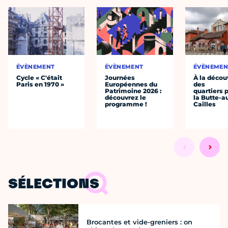
ÉVÈNEMENT
ÉVÈNEMENT
ÉVÈNEMEN
Cycle « C'était
Journées
À la décou
Paris en 1970 »
Européennes du
des
Patrimoine 2026 :
quartiers p
découvrez le
la Butte-a
programme !
Cailles
SÉLECTIONS
Brocantes et vide-greniers : on