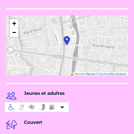
+
−
Leaflet
|
Map data ©
OpenStreetMap
contributors
Jeunes et adultes
Couvert