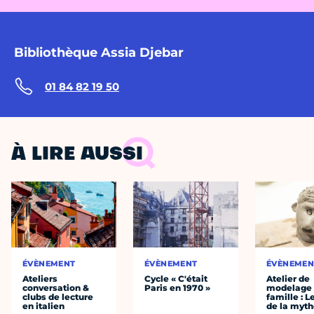
Bibliothèque Assia Djebar
01 84 82 19 50
À LIRE AUSSI
ÉVÈNEMENT
ÉVÈNEMENT
ÉVÈNEMEN
Ateliers
Cycle « C'était
Atelier de
conversation &
Paris en 1970 »
modelage
clubs de lecture
famille : L
en italien
de la myth