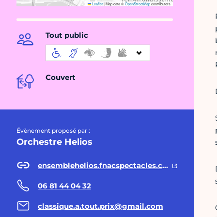
Leaflet
|
Map data ©
OpenStreetMap
contributors
Tout public
Couvert
Évènement proposé par :
Orchestre Helios
ensemblehelios.fnacspectacles.com
06 81 44 04 32
classique.a.tout.prix@gmail.com