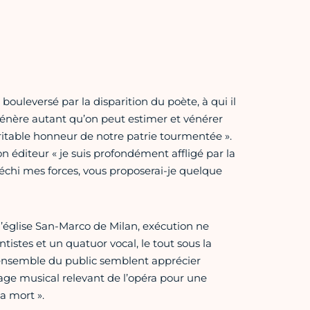
ouleversé par la disparition du poète, à qui il
vénère autant qu’on peut estimer et vénérer
table honneur de notre patrie tourmentée ».
on éditeur « je suis profondément affligé par la
échi mes forces, vous proposerai-je quelque
l’église San-Marco de Milan, exécution ne
istes et un quatuor vocal, le tout sous la
 l’ensemble du public semblent apprécier
gage musical relevant de l’opéra pour une
a mort ».