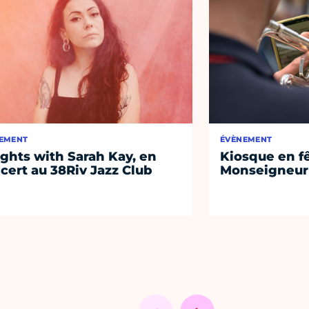
EMENT
ÉVÈNEMENT
ights with Sarah Kay, en
Kiosque en f
cert au 38Riv Jazz Club
Monseigneur 