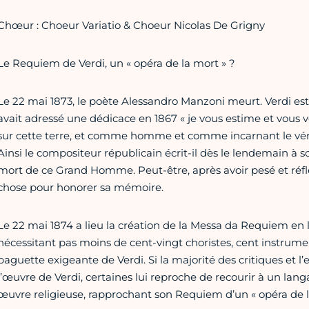
Chœur : Choeur Variatio & Choeur Nicolas De Grigny
Le Requiem de Verdi, un « opéra de la mort » ?
Le 22 mai 1873, le poète Alessandro Manzoni meurt. Verdi est b
avait adressé une dédicace en 1867 « je vous estime et vous 
sur cette terre, et comme homme et comme incarnant le véri
Ainsi le compositeur républicain écrit-il dès le lendemain à s
mort de ce Grand Homme. Peut-être, après avoir pesé et réfl
chose pour honorer sa mémoire.
Le 22 mai 1874 a lieu la création de la Messa da Requiem en 
nécessitant pas moins de cent-vingt choristes, cent instrument
baguette exigeante de Verdi. Si la majorité des critiques et
l’œuvre de Verdi, certaines lui reproche de recourir à un lan
œuvre religieuse, rapprochant son Requiem d’un « opéra de l