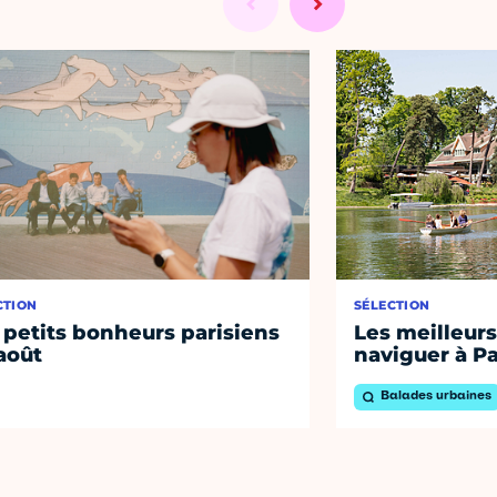
CTION
SÉLECTION
 petits bonheurs parisiens
Les meilleurs
août
naviguer à Pa
Balades urbaines