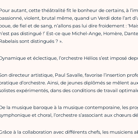
Pour autant, cette théâtralité fit le bonheur de certains, à 
passionné, violent, brutal même, quand un Verdi dote l’art d’u
boue, de fiel et de sang, n’allons pas lui dire froidement : ‘M
n’est pas distingué !’ Est-ce que Michel-Ange, Homère, Dant
Rabelais sont distingués ? ».
Dynamique et éclectique, l’orchestre Hélios s’est imposé depu
Son directeur artistique, Paul Savalle, favorise l’insertion pr
pratique d’orchestre. Ainsi, de jeunes diplômés se mêlent aux
solistes expérimentés, dans des conditions de travail optimale
De la musique baroque à la musique contemporaine, les progra
symphonique et choral, l’orchestre s’associant aux chœurs 
Grâce à la collaboration avec différents chefs, les musiciens 