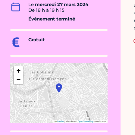
Le
mercredi 27 mars 2024
De 18 h à 19 h 15
Évènement terminé
Gratuit
+
−
Leaflet
|
Map data ©
OpenStreetMap
contributors