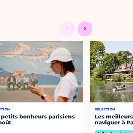
CTION
SÉLECTION
 petits bonheurs parisiens
Les meilleurs
août
naviguer à Pa