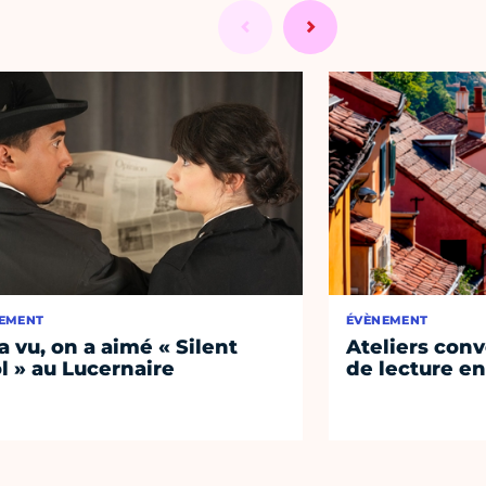
EMENT
ÉVÈNEMENT
a vu, on a aimé « Silent
Ateliers conv
l » au Lucernaire
de lecture en