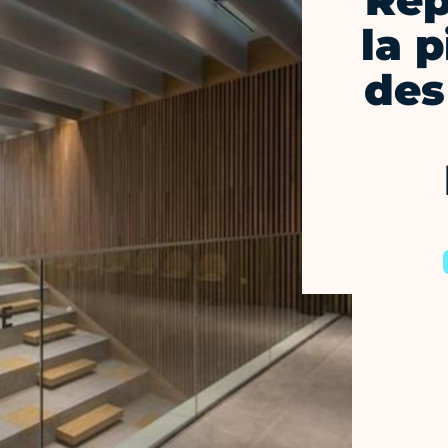
Rep
la 
des