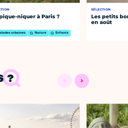
CTION
SÉLECTION
pique-niquer à Paris ?
Les petits bo
en août
alades urbaines
Nature
Enfants
 ?