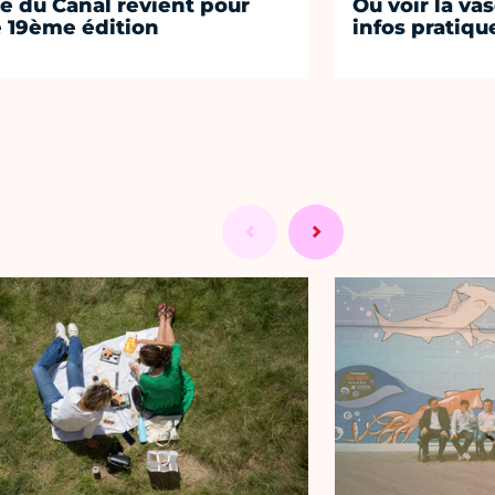
té du Canal revient pour
Où voir la vas
 19ème édition
infos pratiqu