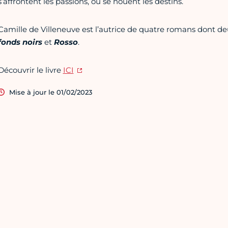
s’affrontent les passions, où se nouent les destins.
Camille de Villeneuve est l’autrice de quatre romans dont deu
fonds noirs
et
Rosso
.
Découvrir le livre
ICI
Mise à jour le 01/02/2023