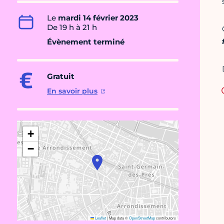
Le
mardi 14 février 2023
De 19 h à 21 h
Évènement terminé
Gratuit
En savoir plus
+
−
Leaflet
|
Map data ©
OpenStreetMap
contributors