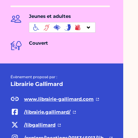
Jeunes et adultes
Couvert
Évènement proposé par :
Librairie Gallimard
www.librairie-gallimard.com
/librairie.gallimard/
/libgallimard
/explore/locations/1015345013/librairie-gallimard-paris/