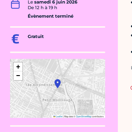
Le
samedi 6 juin 2026
De 12 h à 19 h
Évènement terminé
Gratuit
+
−
Leaflet
|
Map data ©
OpenStreetMap
contributors