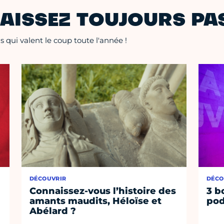
AISSEZ TOUJOURS PAS
 qui valent le coup toute l'année !
DÉCOUVRIR
DÉCO
Connaissez-vous l’histoire des
3 b
amants maudits, Héloïse et
pod
Abélard ?