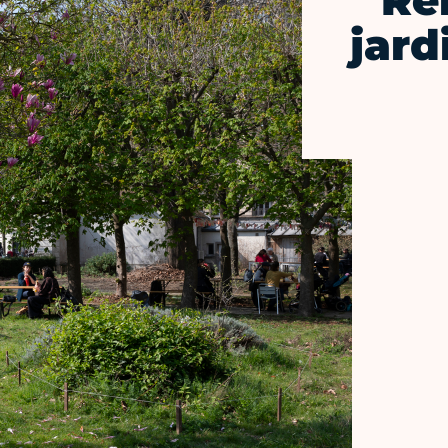
Re
jard