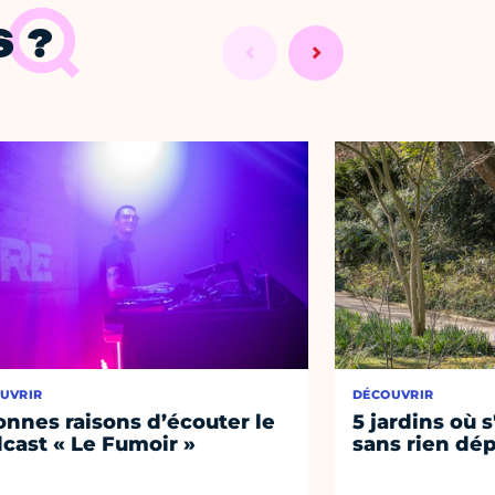
 ?
UVRIR
DÉCOUVRIR
onnes raisons d’écouter le
5 jardins où s
cast « Le Fumoir »
sans rien dép