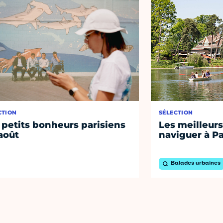
CTION
SÉLECTION
 petits bonheurs parisiens
Les meilleurs
août
naviguer à Pa
Balades urbaines