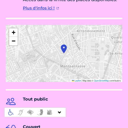
Plus d'infos ici !
+
−
Leaflet
|
Map data ©
OpenStreetMap
contributors
Tout public
Couvert