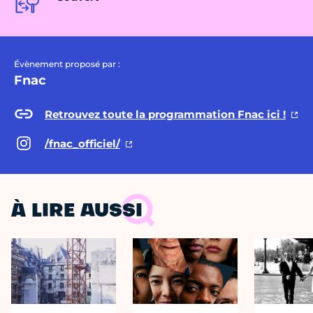
Évènement proposé par :
Fnac
Retrouvez toute la programmation Fnac ici !
/fnac_officiel/
À LIRE AUSSI