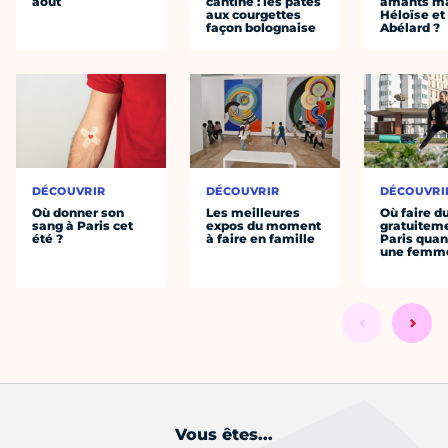
août
cantine : les pâtes
amants ma
aux courgettes
Héloïse et
façon bolognaise
Abélard ?
DÉCOUVRIR
DÉCOUVRIR
DÉCOUVRI
Où donner son
Les meilleures
Où faire d
sang à Paris cet
expos du moment
gratuitem
été ?
à faire en famille
Paris quan
une femm
Vous êtes...