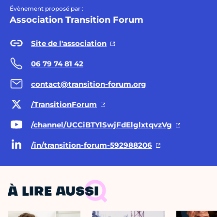
Évènement proposé par :
Association Transition Forum
Site de l'association
06 79 74 81 42
contact@transition-forum.org
/TransitionForum
/channel/UCCiBTYlSwjFdElglxtqvzVg
/in/transition-forum-592988206
À LIRE AUSSI