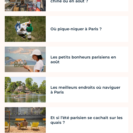
chine où en août ?
Où pique-niquer à Paris ?
Les petits bonheurs parisiens en
août
Les meilleurs endroits où naviguer
à Paris
Et si l’été parisien se cachait sur les
quais ?