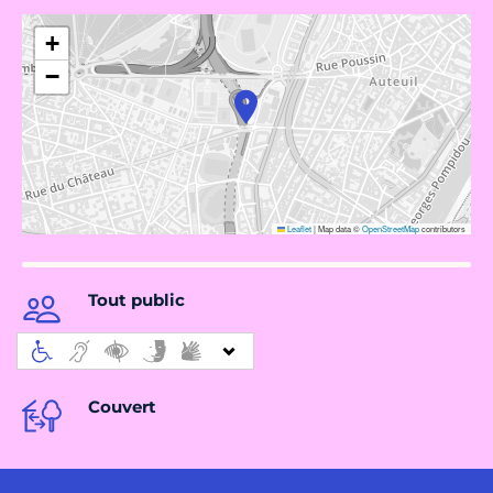
+
−
Leaflet
|
Map data ©
OpenStreetMap
contributors
Tout public
Couvert