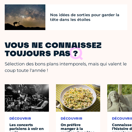
Nos idées de sorties pour garder la
tête dans les étoiles
VOUS NE CONNAISSEZ
TOUJOURS PAS ?
Sélection des bons plans intemporels, mais qui valent le
coup toute l'année !
DÉCOUVRIR
DÉCOUVRIR
DÉCOUVRI
Les concerts
On préfère
Connaisse
parisiens à voir en
manger à la
l’histoire 