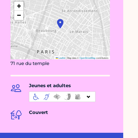
+
−
Leaflet
|
Map data ©
OpenStreetMap
contributors
71 rue du temple
Jeunes et adultes
Couvert