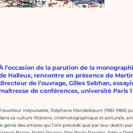
À l’occasion de la parution de la monographie
de Halleux, rencontre en présence de Martin
directeur de l’ouvrage, Gilles Sebhan, essay
maîtresse de conférences, université Paris
Travailleur inépuisable, Stéphane Mandelbaum (1961-1986) p
dans sa culture littéraire, cinématographique et picturale, ain
le génie des artistes qui l’ont précédé que par leur destin parf
Francis Bacon, Pablo Picasso, Pier Paolo Pasolini, Arthur R