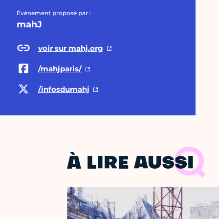
Évènement proposé par :
mahJ
voir sur mahj.org
/mahjparis/
/infosdumahj
À LIRE AUSSI