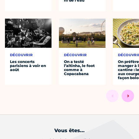
fil de l’eau
DÉCOUVRIR
DÉCOUVRIR
DÉCOUVRI
Les concerts
On a testé
On préfèr
parisiens à voir en
l’altinha, le foot
manger à 
août
comme à
cantine : l
Copacabana
aux courge
façon bol
Vous êtes...