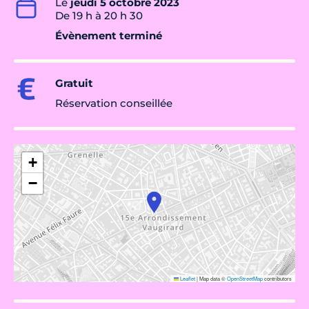
Le
jeudi 5 octobre 2023
De 19 h à 20 h 30
Évènement terminé
Gratuit
Réservation conseillée
+
−
Leaflet
|
Map data ©
OpenStreetMap
contributors