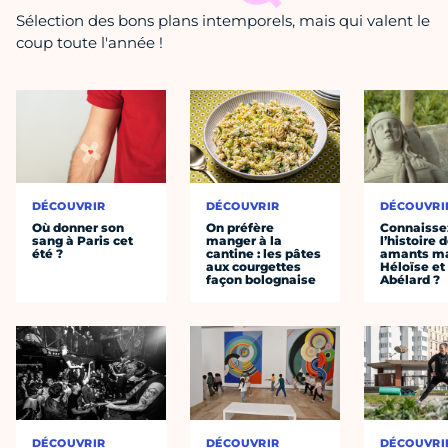
Sélection des bons plans intemporels, mais qui valent le
coup toute l'année !
DÉCOUVRIR
DÉCOUVRIR
DÉCOUVRI
Où donner son
On préfère
Connaisse
sang à Paris cet
manger à la
l’histoire 
été ?
cantine : les pâtes
amants ma
aux courgettes
Héloïse et
façon bolognaise
Abélard ?
DÉCOUVRIR
DÉCOUVRIR
DÉCOUVRI