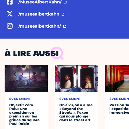
/MuseeAlbertKahn/
/museealbertkahn
/museealbertkahn/
À LIRE AUSSI
ÉVÈNEMENT
ÉVÈNEMENT
ÉVÈNEMEN
Objectif Zéro
On a vu, on a aimé
Passion J
Palu : une
« Beyond the
l'expositio
exposition en
Streets », l’expo
immersiv
plein air sur les
qui nous plonge
grilles du square
dans le street art
Paul Robin