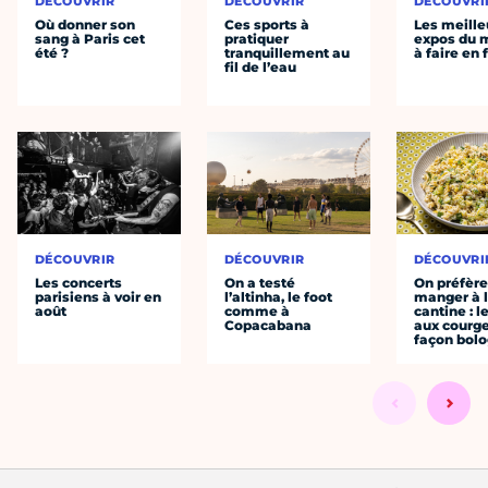
DÉCOUVRIR
DÉCOUVRIR
DÉCOUVRI
Où donner son
Ces sports à
Les meille
sang à Paris cet
pratiquer
expos du
été ?
tranquillement au
à faire en 
fil de l’eau
DÉCOUVRIR
DÉCOUVRIR
DÉCOUVRI
Les concerts
On a testé
On préfèr
parisiens à voir en
l’altinha, le foot
manger à 
août
comme à
cantine : l
Copacabana
aux courge
façon bol