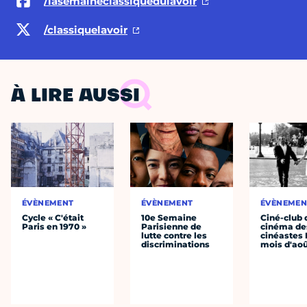
/lasemaineclassiquedulavoir
/classiquelavoir
À LIRE AUSSI
ÉVÈNEMENT
ÉVÈNEMENT
ÉVÈNEMEN
Cycle « C'était
10e Semaine
Ciné-club 
Paris en 1970 »
Parisienne de
cinéma de
lutte contre les
cinéastes 
discriminations
mois d'ao