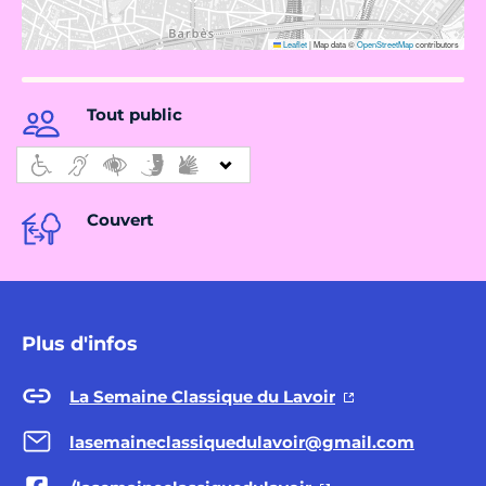
Leaflet
|
Map data ©
OpenStreetMap
contributors
Tout public
Couvert
Plus d'infos
La Semaine Classique du Lavoir
lasemaineclassiquedulavoir@gmail.com