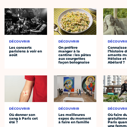
DÉCOUVRIR
DÉCOUVRIR
DÉCOUVRI
Les concerts
On préfère
Connaisse
parisiens à voir en
manger à la
l’histoire 
août
cantine : les pâtes
amants ma
aux courgettes
Héloïse et
façon bolognaise
Abélard ?
DÉCOUVRIR
DÉCOUVRIR
DÉCOUVRI
Où donner son
Les meilleures
Où faire d
sang à Paris cet
expos du moment
gratuitem
été ?
à faire en famille
Paris quan
une femm