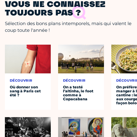
VOUS NE CONNAISSEZ
TOUJOURS PAS ?
Sélection des bons plans intemporels, mais qui valent le
coup toute l'année !
DÉCOUVRIR
DÉCOUVRIR
DÉCOUVRI
Où donner son
On a testé
On préfèr
sang à Paris cet
l’altinha, le foot
manger à 
été ?
comme à
cantine : l
Copacabana
aux courge
façon bol