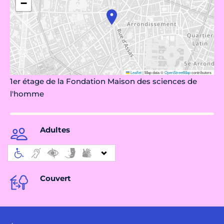
−
Leaflet
|
Map data ©
OpenStreetMap
contributors
1er étage de la Fondation Maison des sciences de
l'homme
Adultes
Couvert