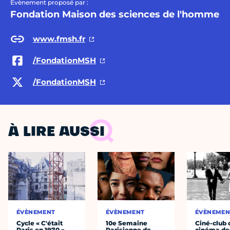
Évènement proposé par :
Fondation Maison des sciences de l'homme
www.fmsh.fr
/FondationMSH
/FondationMSH
À LIRE AUSSI
ÉVÈNEMENT
ÉVÈNEMENT
ÉVÈNEMEN
Cycle « C'était
10e Semaine
Ciné-club 
Paris en 1970 »
Parisienne de
cinéma de