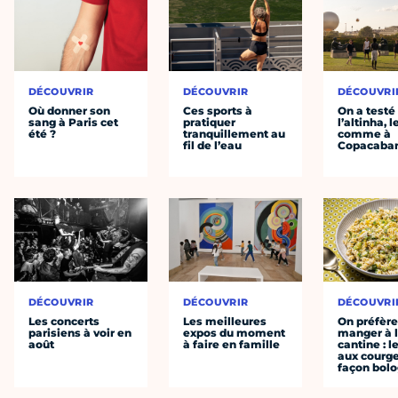
DÉCOUVRIR
DÉCOUVRIR
DÉCOUVRI
Où donner son
Ces sports à
On a testé
sang à Paris cet
pratiquer
l’altinha, l
été ?
tranquillement au
comme à
fil de l’eau
Copacaba
DÉCOUVRIR
DÉCOUVRIR
DÉCOUVRI
Les concerts
Les meilleures
On préfèr
parisiens à voir en
expos du moment
manger à 
août
à faire en famille
cantine : l
aux courge
façon bol