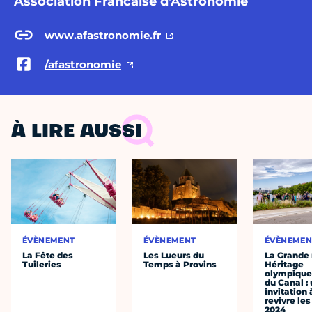
Association Francaise d'Astronomie
www.afastronomie.fr
/afastronomie
À LIRE AUSSI
ÉVÈNEMENT
ÉVÈNEMENT
ÉVÈNEMEN
La Fête des
Les Lueurs du
La Grande
Tuileries
Temps à Provins
Héritage
olympique 
du Canal :
invitation 
revivre le
2024