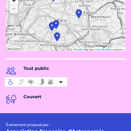
+
−
Leaflet
|
Map data ©
OpenStreetMap
contributors
Tout public
Couvert
Évènement proposé par :