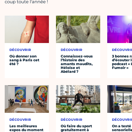
coup toute l'année !
DÉCOUVRIR
DÉCOUVRIR
DÉCOUVRI
Où donner son
Connaissez-vous
3 bonnes r
sang à Paris cet
l’histoire des
d’écouter 
été ?
amants maudits,
podcast « 
Héloïse et
Fumoir »
Abélard ?
DÉCOUVRIR
DÉCOUVRIR
DÉCOUVRI
Les meilleures
Où faire du sport
On a testé 
expos du moment
gratuitement à
sensoriell