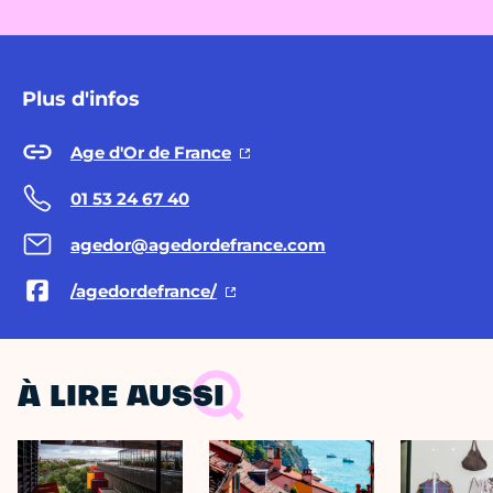
Plus d'infos
Age d'Or de France
01 53 24 67 40
agedor@agedordefrance.com
/agedordefrance/
À LIRE AUSSI