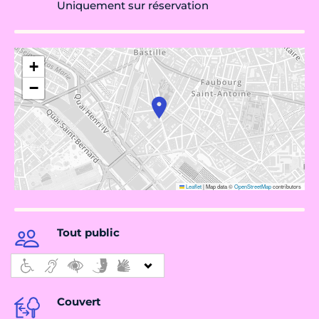
Uniquement sur réservation
+
−
Leaflet
|
Map data ©
OpenStreetMap
contributors
Tout public
Couvert