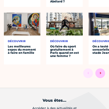
Abélard ?
DÉCOUVRIR
DÉCOUVRIR
DÉCOUVRI
Les meilleures
Où faire du sport
On a testé 
expos du moment
gratuitement à
sensoriell
à faire en famille
Paris quand on est
stade Jea
une femme ?
Vous êtes...
Accédez à des actualités et