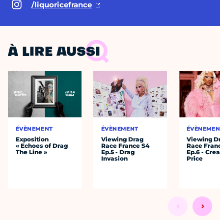
/liquoricefrance
À LIRE AUSSI
ÉVÈNEMENT
ÉVÈNEMENT
ÉVÈNEMEN
Exposition
Viewing Drag
Viewing D
« Echoes of Drag
Race France S4
Race Fran
The Line »
Ep.5 - Drag
Ep.6 - Cre
Invasion
Price