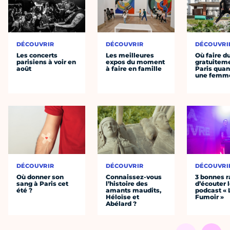
DÉCOUVRIR
DÉCOUVRIR
DÉCOUVRI
Les concerts
Les meilleures
Où faire d
parisiens à voir en
expos du moment
gratuitem
août
à faire en famille
Paris quan
une femm
DÉCOUVRIR
DÉCOUVRIR
DÉCOUVRI
Où donner son
Connaissez-vous
3 bonnes r
sang à Paris cet
l’histoire des
d’écouter 
été ?
amants maudits,
podcast « 
Héloïse et
Fumoir »
Abélard ?