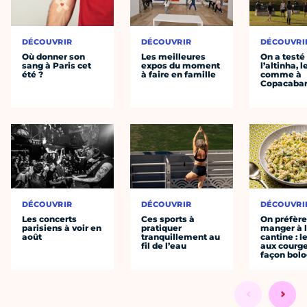
DÉCOUVRIR
DÉCOUVRIR
DÉCOUVRI
Où donner son
Les meilleures
On a testé
sang à Paris cet
expos du moment
l’altinha, l
été ?
à faire en famille
comme à
Copacaba
DÉCOUVRIR
DÉCOUVRIR
DÉCOUVRI
Les concerts
Ces sports à
On préfèr
parisiens à voir en
pratiquer
manger à 
août
tranquillement au
cantine : l
fil de l’eau
aux courge
façon bol