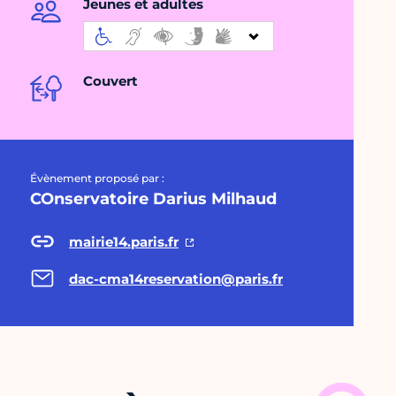
Jeunes et adultes
Couvert
Évènement proposé par :
COnservatoire Darius Milhaud
mairie14.paris.fr
dac-cma14reservation@paris.fr