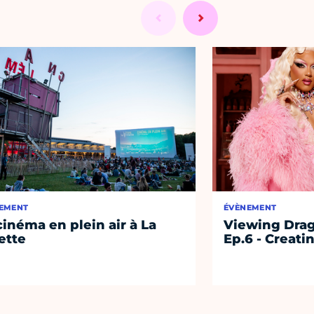
EMENT
ÉVÈNEMENT
cinéma en plein air à La
Viewing Drag
lette
Ep.6 - Creati