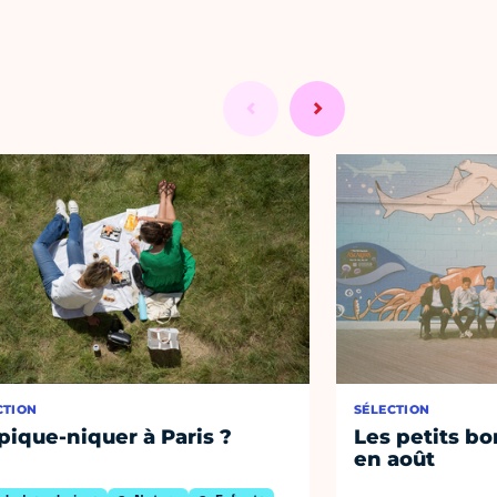
CTION
SÉLECTION
pique-niquer à Paris ?
Les petits bo
en août