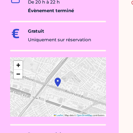
De 20 h à 22 h
Évènement terminé
Gratuit
Uniquement sur réservation
+
−
Leaflet
|
Map data ©
OpenStreetMap
contributors