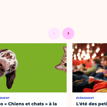
EMENT
ÉVÈNEMENT
o « Chiens et chats » à la
L'été des pet