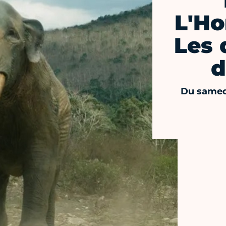
L'Ho
Les 
d
Du samed