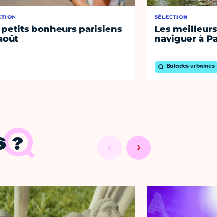
CTION
SÉLECTION
 petits bonheurs parisiens
Les meilleurs
août
naviguer à Pa
Balades urbaines
 ?