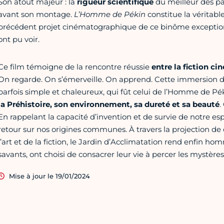
Son atout majeur : la
rigueur scientifique
du meilleur des pa
avant son montage.
L’Homme de Pékin
constitue la véritabl
précédent projet cinématographique de ce binôme exceptio
ont pu voir.
Ce film témoigne de la rencontre réussie
entre la fiction ci
On regarde. On s’émerveille. On apprend. Cette immersion da
parfois simple et chaleureux, qui fût celui de l’Homme de Pék
la Préhistoire, son environnement, sa dureté et sa beauté
.
En rappelant la capacité d’invention et de survie de notre espè
retour sur nos origines communes. À travers la projection de
l’art et de la fiction, le Jardin d’Acclimatation rend enfin ho
savants, ont choisi de consacrer leur vie à percer les mystère
Mise à jour le 19/01/2024