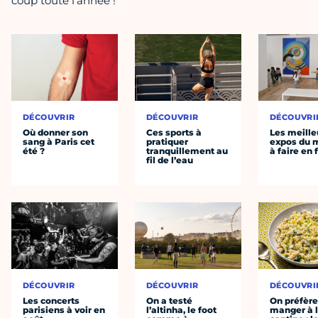
coup toute l'année !
DÉCOUVRIR
DÉCOUVRIR
DÉCOUVRI
Où donner son
Ces sports à
Les meille
sang à Paris cet
pratiquer
expos du
été ?
tranquillement au
à faire en 
fil de l’eau
DÉCOUVRIR
DÉCOUVRIR
DÉCOUVRI
Les concerts
On a testé
On préfèr
parisiens à voir en
l’altinha, le foot
manger à 