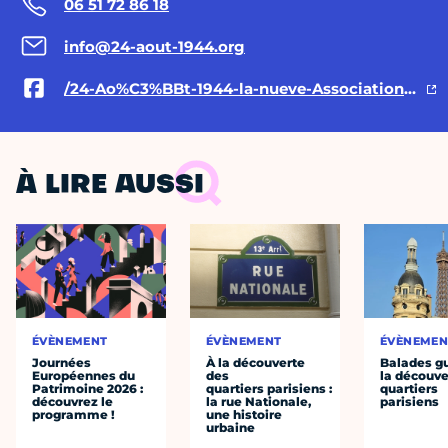
06 51 72 86 18
info@24-aout-1944.org
/24-Ao%C3%BBt-1944-la-nueve-Association-110097528155744
À LIRE AUSSI
ÉVÈNEMENT
ÉVÈNEMENT
ÉVÈNEMEN
Journées
À la découverte
Balades g
Européennes du
des
la découve
Patrimoine 2026 :
quartiers parisiens :
quartiers
découvrez le
la rue Nationale,
parisiens
programme !
une histoire
urbaine