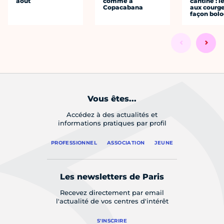
août
comme à
cantine : l
Copacabana
aux courge
façon bol
Vous êtes...
Accédez à des actualités et
informations pratiques par profil
PROFESSIONNEL
ASSOCIATION
JEUNE
Les newsletters de Paris
Recevez directement par email
l'actualité de vos centres d'intérêt
S'INSCRIRE