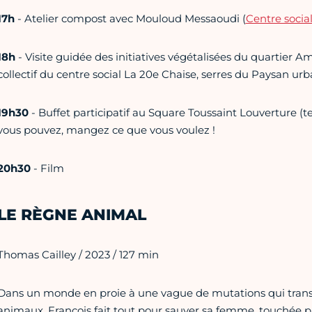
17h
- Atelier compost avec Mouloud Messaoudi (
Centre socia
18h
- Visite guidée des initiatives végétalisées du quartier 
collectif du centre social La 20e Chaise, serres du Paysan urb
19h30
- Buffet participatif au Square Toussaint Louverture (
vous pouvez, mangez ce que vous voulez !
20h30
- Film
LE RÈGNE ANIMAL
Thomas Cailley / 2023 / 127 min
Dans un monde en proie à une vague de mutations qui tran
animaux, François fait tout pour sauver sa femme, touchée