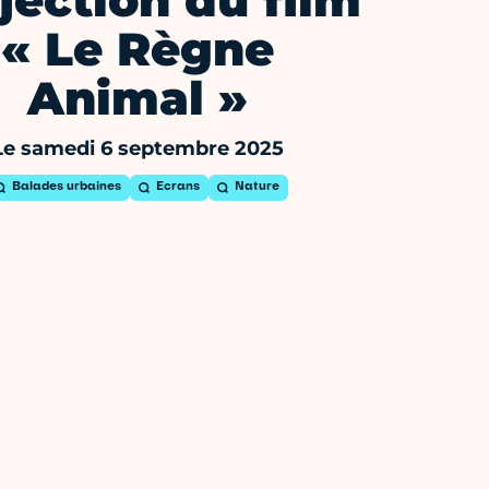
jection du film
« Le Règne
Animal »
Le samedi 6 septembre 2025
Balades urbaines
Ecrans
Nature