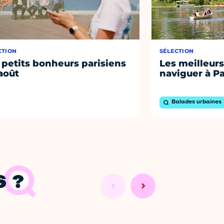
CTION
SÉLECTION
 petits bonheurs parisiens
Les meilleurs
août
naviguer à Pa
Balades urbaines
 ?