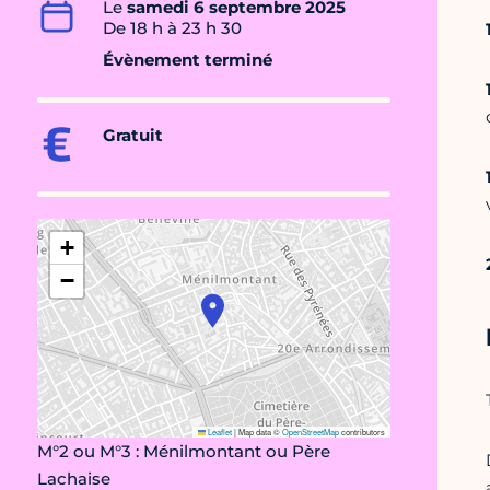
Le
samedi 6 septembre 2025
De 18 h à 23 h 30
Évènement terminé
Gratuit
+
−
Leaflet
|
Map data ©
OpenStreetMap
contributors
M°2 ou M°3 : Ménilmontant ou Père
Lachaise