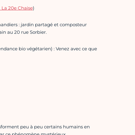
l La 20e Chaise
)
Amandiers : jardin partagé et composteur
ain au 20 rue Sorbier.
tendance bio végétarien) : Venez avec ce que
sforment peu à peu certains humains en
 par ce phénomène mystérieux.