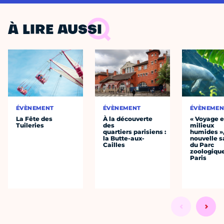
À LIRE AUSSI
ÉVÈNEMENT
ÉVÈNEMENT
ÉVÈNEMEN
La Fête des
À la découverte
« Voyage 
Tuileries
des
milieux
quartiers parisiens :
humides »,
la Butte-aux-
nouvelle s
Cailles
du Parc
zoologiqu
Paris