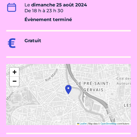
Le
dimanche 25 août 2024
De 18 h à 23 h 30
Évènement terminé
Gratuit
+
−
Leaflet
|
Map data ©
OpenStreetMap
contributors