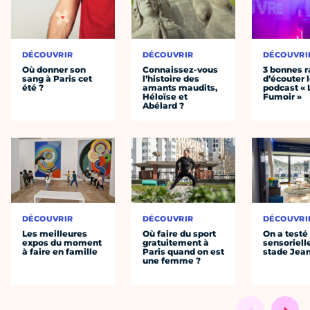
DÉCOUVRIR
DÉCOUVRIR
DÉCOUVRI
Où donner son
Connaissez-vous
3 bonnes r
sang à Paris cet
l’histoire des
d’écouter 
été ?
amants maudits,
podcast « 
Héloïse et
Fumoir »
Abélard ?
DÉCOUVRIR
DÉCOUVRIR
DÉCOUVRI
Les meilleures
Où faire du sport
On a testé 
expos du moment
gratuitement à
sensoriell
à faire en famille
Paris quand on est
stade Jea
une femme ?