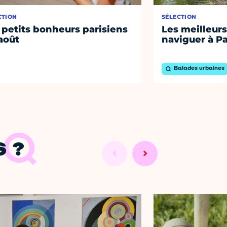
CTION
SÉLECTION
 petits bonheurs parisiens
Les meilleurs
août
naviguer à Pa
Balades urbaines
 ?