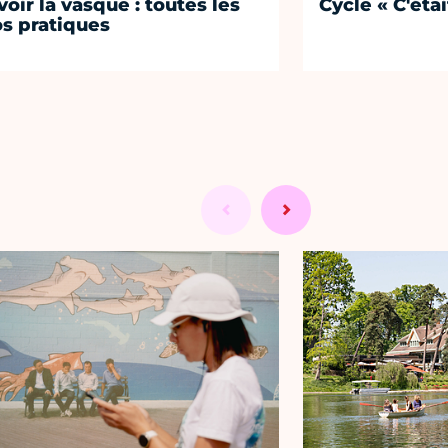
voir la vasque : toutes les
Cycle « C'étai
os pratiques