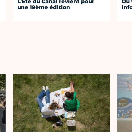
L’Été du Canal revient pour
Où 
une 19ème édition
inf