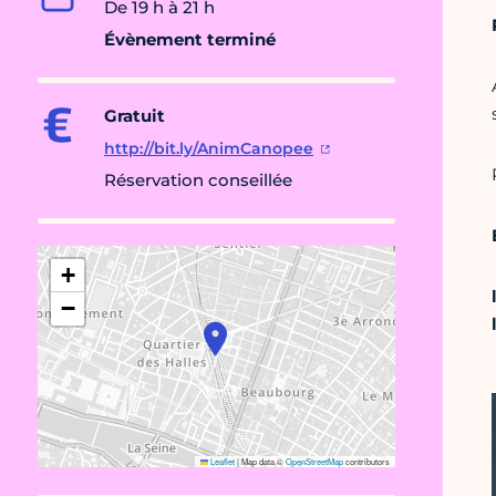
De 19 h à 21 h
Évènement terminé
Gratuit
http://bit.ly/AnimCanopee
Réservation conseillée
+
−
Leaflet
|
Map data ©
OpenStreetMap
contributors