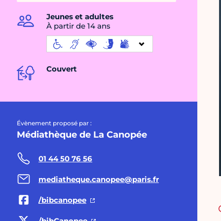
Jeunes et adultes
À partir de 14 ans
Couvert
Évènement proposé par :
Médiathèque de La Canopée
01 44 50 76 56
mediatheque.canopee@paris.fr
/bibcanopee
/bibCanopee