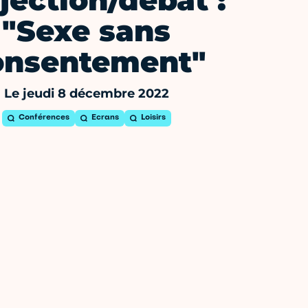
jection/débat :
"Sexe sans
onsentement"
Le jeudi 8 décembre 2022
Conférences
Ecrans
Loisirs