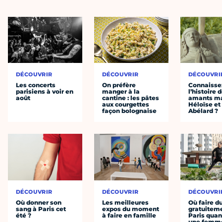
DÉCOUVRIR
DÉCOUVRIR
DÉCOUVRI
Les concerts
On préfère
Connaisse
parisiens à voir en
manger à la
l’histoire 
août
cantine : les pâtes
amants ma
aux courgettes
Héloïse et
façon bolognaise
Abélard ?
DÉCOUVRIR
DÉCOUVRIR
DÉCOUVRI
Où donner son
Les meilleures
Où faire d
sang à Paris cet
expos du moment
gratuitem
été ?
à faire en famille
Paris quan
une femm