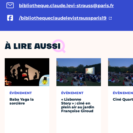
bibliotheque.claude.levi-strauss@paris.fr
/bibliothequeclaudelevistraussparis19
À LIRE AUSSI
ÉVÈNEMENT
ÉVÈNEMENT
ÉVÈNEMEN
Baba Yaga la
« Lisbonne
Ciné Quart
sorcière
Story » : ciné en
plein air au jardin
Françoise Giroud