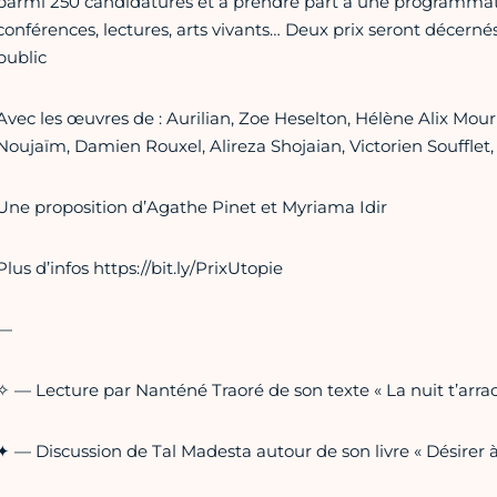
parmi 250 candidatures et à prendre part à une programmatio
conférences, lectures, arts vivants… Deux prix seront décernés
public
Avec les œuvres de : Aurilian, Zoe Heselton, Hélène Alix Mo
Noujaïm, Damien Rouxel, Alireza Shojaian, Victorien Soufflet
Une proposition d’Agathe Pinet et Myriama Idir
Plus d’infos https://bit.ly/PrixUtopie
—
✧ — Lecture par Nanténé Traoré de son texte « La nuit t’arra
✦ — Discussion de Tal Madesta autour de son livre « Désirer à 