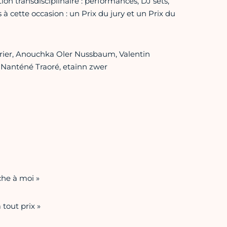
n transdisciplinaire : performances, DJ sets,
 à cette occasion : un Prix du jury et un Prix du
urrier, Anouchka Oler Nussbaum, Valentin
, Nanténé Traoré, etaïnn zwer
che à moi »
tout prix »