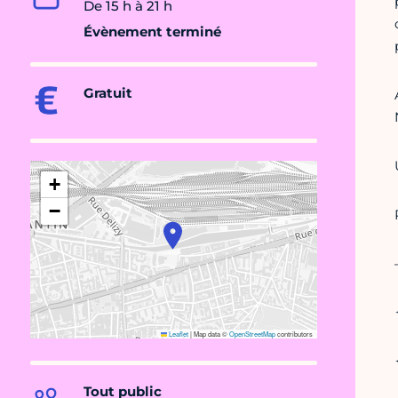
De 15 h à 21 h
Évènement terminé
Gratuit
+
−
Leaflet
|
Map data ©
OpenStreetMap
contributors
Tout public