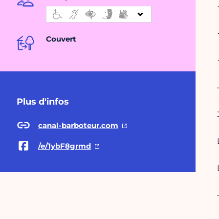
Couvert
Plus d'infos
canal-barboteur.com
/e/1ybF8grmd