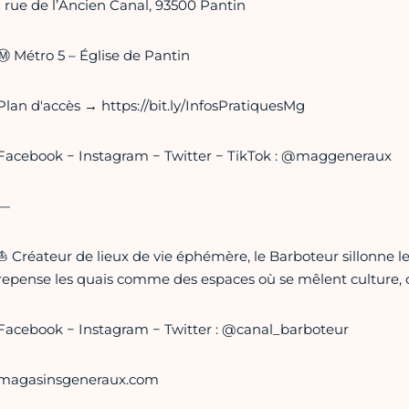
1 rue de l’Ancien Canal, 93500 Pantin
Ⓜ️ Métro 5 – Église de Pantin
Plan d'accès → https://bit.ly/InfosPratiquesMg
Facebook − Instagram − Twitter − TikTok : @maggeneraux
—
⛵️ Créateur de lieux de vie éphémère, le Barboteur sillonne le
repense les quais comme des espaces où se mêlent culture, cu
Facebook − Instagram − Twitter : @canal_barboteur
magasinsgeneraux.com