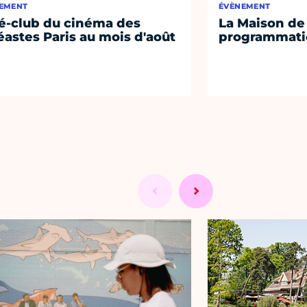
EMENT
ÉVÈNEMENT
é-club du cinéma des
La Maison de 
éastes Paris au mois d'août
programmati