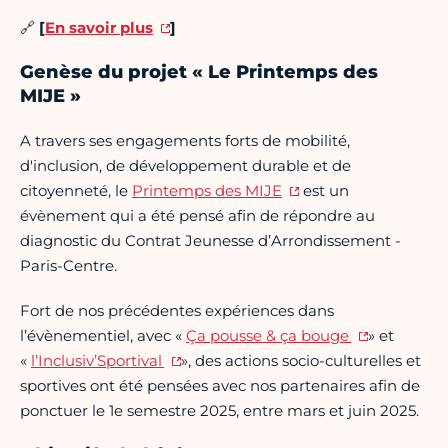
🔗
[
En savoir plus
]
Genèse du projet « Le Printemps des
MIJE »
A travers ses engagements forts de mobilité,
d'inclusion, de développement durable et de
citoyenneté, le
Printemps des MIJE
est un
évènement qui a été pensé afin de répondre au
diagnostic du Contrat Jeunesse d’Arrondissement -
Paris-Centre.
Fort de nos précédentes expériences dans
l’évènementiel, avec «
Ça pousse & ça bouge
» et
«
l’Inclusiv’Sportival
», des actions socio-culturelles et
sportives ont été pensées avec nos partenaires afin de
ponctuer le 1e semestre 2025, entre mars et juin 2025.