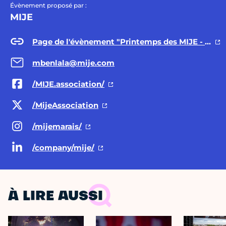
Évènement proposé par :
MIJE
Page de l'évènement "Printemps des MIJE - Journée des Droits des Femmes"
mbenlala@mije.com
/MIJE.association/
/MijeAssociation
/mijemarais/
/company/mije/
À LIRE AUSSI