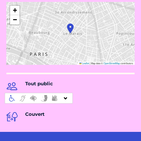
+
−
Leaflet
|
Map data ©
OpenStreetMap
contributors
Tout public
Couvert