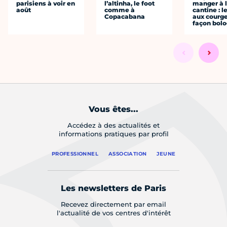
parisiens à voir en
l’altinha, le foot
manger à 
août
comme à
cantine : l
Copacabana
aux courge
façon bol
Vous êtes...
Accédez à des actualités et
informations pratiques par profil
PROFESSIONNEL
ASSOCIATION
JEUNE
Les newsletters de Paris
Recevez directement par email
l'actualité de vos centres d'intérêt