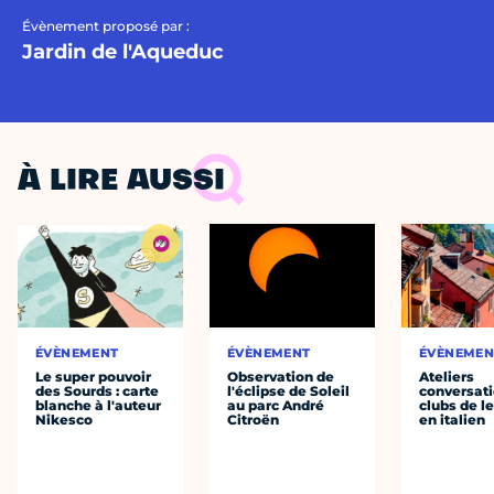
Évènement proposé par :
Jardin de l'Aqueduc
À LIRE AUSSI
ÉVÈNEMENT
ÉVÈNEMENT
ÉVÈNEMEN
Le super pouvoir
Observation de
Ateliers
des Sourds : carte
l'éclipse de Soleil
conversati
blanche à l'auteur
au parc André
clubs de l
Nikesco
Citroën
en italien