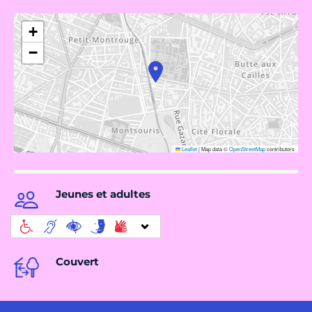
+
−
Leaflet
|
Map data ©
OpenStreetMap
contributors
Jeunes et adultes
Couvert