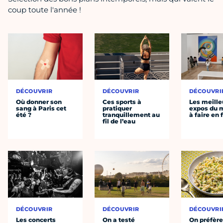
coup toute l'année !
DÉCOUVRIR
DÉCOUVRIR
DÉCOUVRI
Où donner son
Ces sports à
Les meille
sang à Paris cet
pratiquer
expos du
été ?
tranquillement au
à faire en 
fil de l’eau
DÉCOUVRIR
DÉCOUVRIR
DÉCOUVRI
Les concerts
On a testé
On préfèr