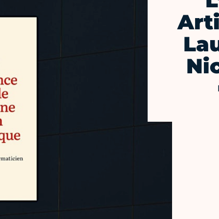
L
Arti
Lau
Ni