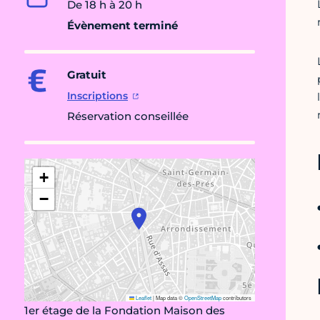
De 18 h à 20 h
Évènement terminé
Gratuit
Inscriptions
Réservation conseillée
+
−
Leaflet
|
Map data ©
OpenStreetMap
contributors
1er étage de la Fondation Maison des