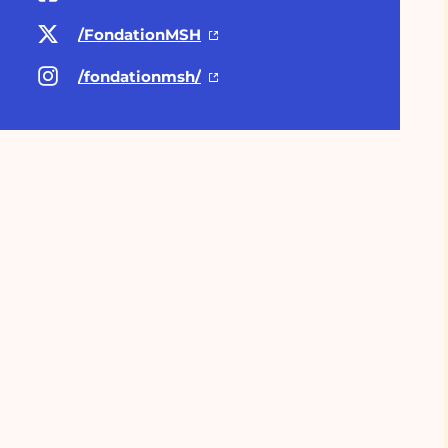
/FondationMSH
/fondationmsh/