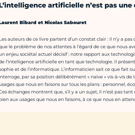
L’intelligence artificielle n’est pas u
Laurent Bibard et Nicolas Sabouret
Les auteurs de ce livre partent d’un constat clair : il n’y a pas d
que le problème de nos attentes à l’égard de ce que nous a
un enjeu sociétal actuel décisif : notre rapport aux technologi
de l’intel­ligence artificielle en tant que techno­logie. Il prése
sophie et de l’informatique. L’informaticien sait ce que fait ou
interroge, par sa position délibérément « naïve » vis-à-vis de 
usages que nous en faisons sur tous les plans : personnel, éco
Ces échanges montrent que, s’il y a un sujet, il n’est pas tant
bien aux usages que nous en faisons, à ce que nous en atten