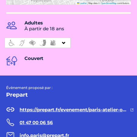
Leaflet
|
Map data ©
OpenStreetMap
contributors
Adultes
À partir de 18 ans
Couvert
Évènement proposé par :
Prepart
https://prepart.fr/evenement/paris-atelier-ouvert-croquis-modele-vivant/
01 47 00 06 56
info.paris@prepart.fr