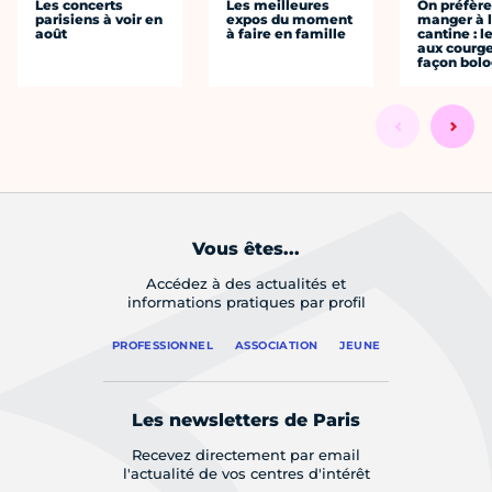
Les concerts
Les meilleures
On préfèr
parisiens à voir en
expos du moment
manger à 
août
à faire en famille
cantine : l
aux courge
façon bol
Vous êtes...
Accédez à des actualités et
informations pratiques par profil
PROFESSIONNEL
ASSOCIATION
JEUNE
Les newsletters de Paris
Recevez directement par email
l'actualité de vos centres d'intérêt