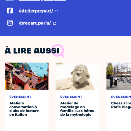
/atelierprepart/
/prepart.paris/
À LIRE AUSSI
ÉVÈNEMENT
ÉVÈNEMENT
ÉVÈNEMEN
Ateliers
Atelier de
Chess s'ins
conversation &
modelage en
Paris Plag
clubs de lecture
famille : Les héros
en italien
de la mythologie