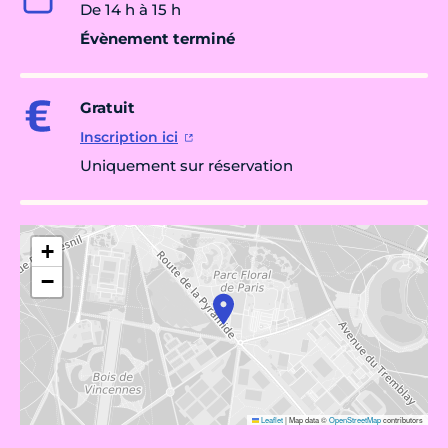
De 14 h à 15 h
Évènement terminé
Gratuit
Inscription ici
Uniquement sur réservation
+
−
Leaflet
|
Map data ©
OpenStreetMap
contributors