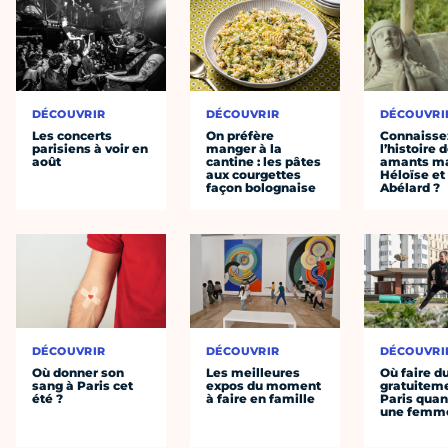
DÉCOUVRIR
DÉCOUVRIR
DÉCOUVRI
Les concerts
On préfère
Connaisse
parisiens à voir en
manger à la
l’histoire 
août
cantine : les pâtes
amants ma
aux courgettes
Héloïse et
façon bolognaise
Abélard ?
DÉCOUVRIR
DÉCOUVRIR
DÉCOUVRI
Où donner son
Les meilleures
Où faire d
sang à Paris cet
expos du moment
gratuitem
été ?
à faire en famille
Paris quan
une femm