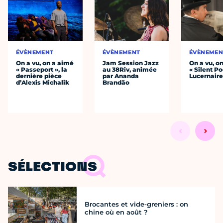
ÉVÈNEMENT
ÉVÈNEMENT
ÉVÈNEMEN
On a vu, on a aimé
Jam Session Jazz
On a vu, o
« Passeport », la
au 38Riv, animée
« Silent Po
dernière pièce
par Ananda
Lucernair
d’Alexis Michalik
Brandão
SÉLECTIONS
Brocantes et vide-greniers : on
chine où en août ?