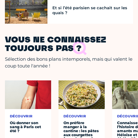
Et si l’été parisien se cachait sur les
quais ?
VOUS NE CONNAISSEZ
TOUJOURS PAS ?
Sélection des bons plans intemporels, mais qui valent le
coup toute l'année !
DÉCOUVRIR
DÉCOUVRIR
DÉCOUVRI
Où donner son
On préfère
Connaisse
sang à Paris cet
manger à la
l’histoire 
été ?
cantine : les pâtes
amants ma
aux courgettes
Héloïse et