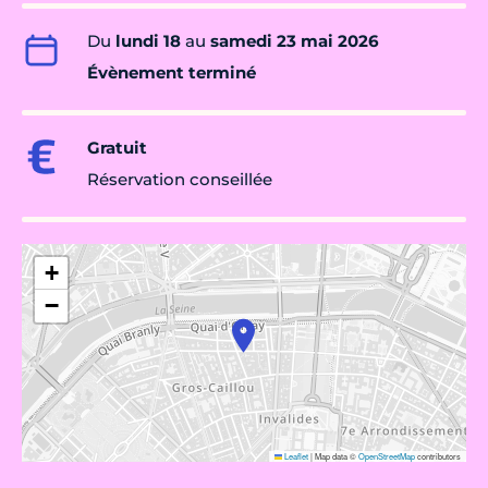
Du
lundi 18
au
samedi 23 mai 2026
Évènement terminé
Gratuit
Réservation conseillée
+
−
Leaflet
|
Map data ©
OpenStreetMap
contributors