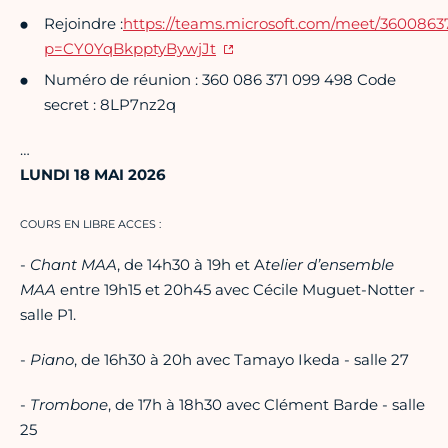
Rejoindre :
https://teams.microsoft.com/meet/360086
p=CY0YqBkpptyBywjJt
Numéro de réunion : 360 086 371 099 498 Code
secret : 8LP7nz2q
…
LUNDI 18 MAI 2026
COURS EN LIBRE ACCES :
-
Chant MAA
, de 14h30 à 19h et A
telier d’ensemble
MAA
entre 19h15 et 20h45 avec Cécile Muguet-Notter -
salle P1.
-
Piano
, de 16h30 à 20h avec Tamayo Ikeda - salle 27
-
Trombone
, de 17h à 18h30 avec Clément Barde - salle
25