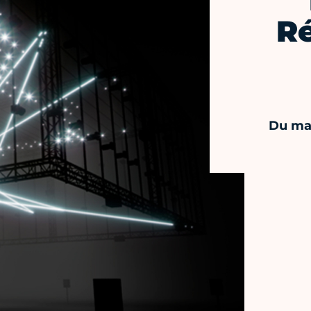
R
Du mar