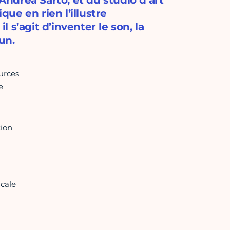
 Andrea Sarto, et du studio d'art
ue en rien l’illustre
s’agit d’inventer le son, la
un.
urces
e
tion
icale