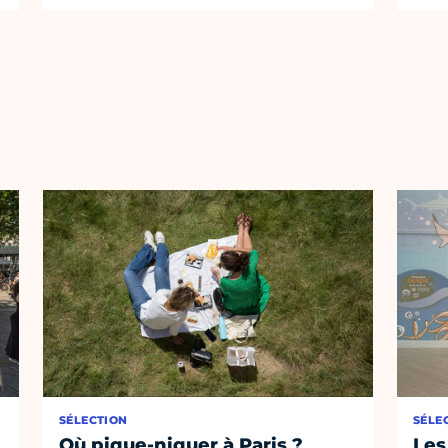
SÉLECTION
SÉLE
Où pique-niquer à Paris ?
Les