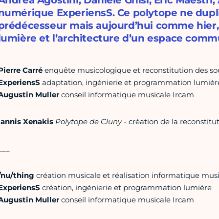
Andrea Agostini, Daniele Ghisi, Eric Maestri,
numérique ExperiensS. Ce polytope ne dupliq
prédécesseur mais aujourd’hui comme hier, il 
lumière et l’architecture d’un espace comm
Pierre Carré
enquête musicologique et reconstitution des so
ExperiensS
adaptation, ingénierie et programmation lumièr
Augustin Muller
conseil informatique musicale Ircam
Iannis Xenakis
Polytope de Cluny
- création de la reconstitu
___
/nu/thing
création musicale et réalisation informatique mus
ExperiensS
création, ingénierie et programmation lumière
Augustin Muller
conseil informatique musicale Ircam