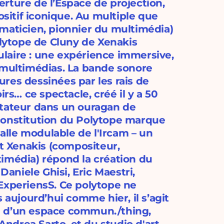
rture de l’Espace de projection,
ositif iconique. Au multiple que
maticien, pionnier du multimédia)
olytope de Cluny de Xenakis
pulaire : une expérience immersive,
 multimédias. La bande sonore
gures dessinées par les rais de
irs… ce spectacle, créé il y a 50
ctateur dans un ouragan de
constitution du Polytope marque
salle modulable de l'Ircam – un
ut Xenakis (compositeur,
imédia) répond la création du
Daniele Ghisi, Eric Maestri,
ExperiensS. Ce polytope ne
 aujourd’hui comme hier, il s’agit
ure d’un espace commun./thing,