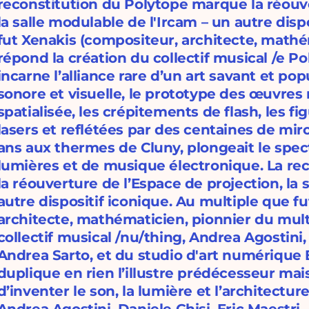
reconstitution du Polytope marque la réouve
la salle modulable de l'Ircam – un autre disp
fut Xenakis (compositeur, architecte, mathé
répond la création du collectif musical /e P
incarne l’alliance rare d’un art savant et po
sonore et visuelle, le prototype des œuvres
spatialisée, les crépitements de flash, les fi
lasers et reflétées par des centaines de miro
ans aux thermes de Cluny, plongeait le spe
lumières et de musique électronique. La re
la réouverture de l’Espace de projection, la 
autre dispositif iconique. Au multiple que f
architecte, mathématicien, pionnier du mult
collectif musical /nu/thing, Andrea Agostini, 
Andrea Sarto, et du studio d'art numérique 
duplique en rien l’illustre prédécesseur mais
d’inventer le son, la lumière et l’architect