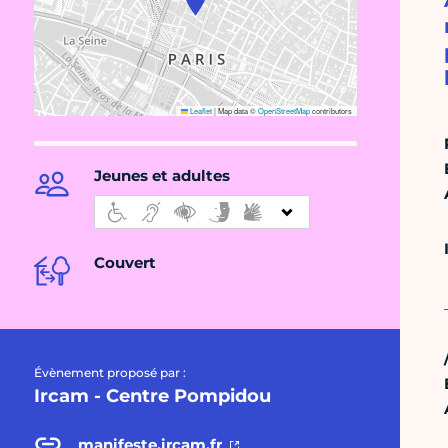
Leaflet
|
Map data ©
OpenStreetMap
contributors
Jeunes et adultes
Couvert
Évènement proposé par :
Ircam - Centre Pompidou
manifeste.ircam.fr