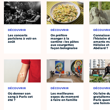
DÉCOUVRIR
DÉCOUVRIR
DÉCOUVRI
Les concerts
On préfère
Connaisse
parisiens à voir en
manger à la
l’histoire 
août
cantine : les pâtes
amants ma
aux courgettes
Héloïse et
façon bolognaise
Abélard ?
DÉCOUVRIR
DÉCOUVRIR
DÉCOUVRI
Où donner son
Les meilleures
Où faire d
sang à Paris cet
expos du moment
gratuitem
été ?
à faire en famille
Paris quan
une femm