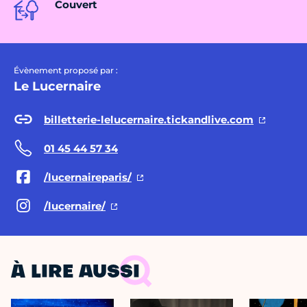
Couvert
Évènement proposé par :
Le Lucernaire
billetterie-lelucernaire.tickandlive.com
01 45 44 57 34
/lucernaireparis/
/lucernaire/
À LIRE AUSSI