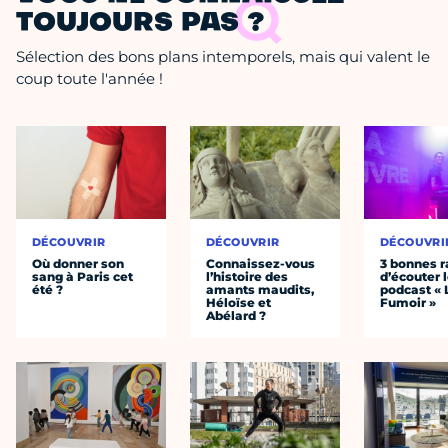
TOUJOURS PAS ?
Sélection des bons plans intemporels, mais qui valent le
coup toute l'année !
DÉCOUVRIR
DÉCOUVRIR
DÉCOUVRI
Où donner son
Connaissez-vous
3 bonnes r
sang à Paris cet
l’histoire des
d’écouter 
été ?
amants maudits,
podcast « 
Héloïse et
Fumoir »
Abélard ?