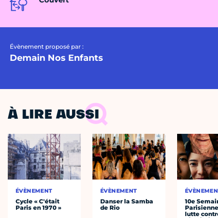
Évènement proposé par :
Demain Nos Enfants
À LIRE AUSSI
ÉVÈNEMENT
ÉVÈNEMENT
ÉVÈNEMEN
Cycle « C'était
Danser la Samba
10e Semai
Paris en 1970 »
de Rio
Parisienne
lutte contr