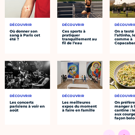
DÉCOUVRIR
DÉCOUVRIR
DÉCOUVRI
Où donner son
Ces sports à
On a testé
sang à Paris cet
pratiquer
l’altinha, l
été ?
tranquillement au
comme à
fil de l’eau
Copacaba
DÉCOUVRIR
DÉCOUVRIR
DÉCOUVRI
Les concerts
Les meilleures
On préfèr
parisiens à voir en
expos du moment
manger à 
août
à faire en famille
cantine : l
aux courge
façon bol