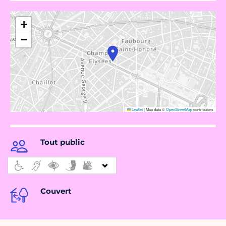
+
−
Leaflet
|
Map data ©
OpenStreetMap
contributors
Tout public
Couvert