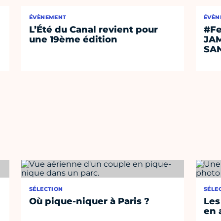
ÉVÈNEMENT
ÉVÈN
L’Été du Canal revient pour
#Fe
une 19ème édition
JA
SA
SÉLECTION
SÉLE
Où pique-niquer à Paris ?
Les
en 