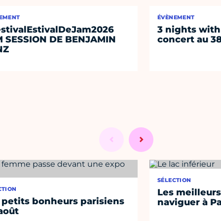
EMENT
ÉVÈNEMENT
stivalEstivalDeJam2026
3 nights with
M SESSION DE BENJAMIN
concert au 38
NZ
SÉLECTION
CTION
Les meilleurs
 petits bonheurs parisiens
naviguer à Pa
août