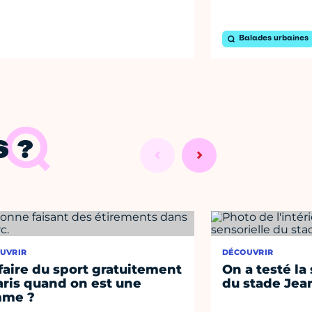
Balades urbaines
 ?
UVRIR
DÉCOUVRIR
faire du sport gratuitement
On a testé la 
aris quand on est une
du stade Jea
mme ?