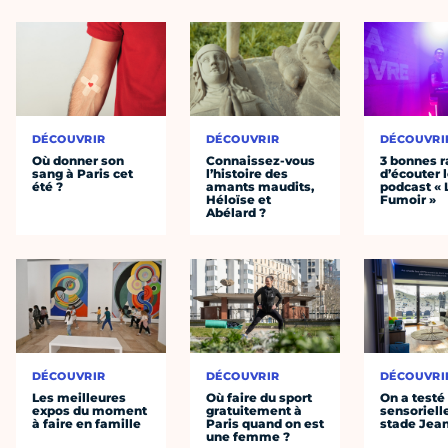
DÉCOUVRIR
DÉCOUVRIR
DÉCOUVRI
Où donner son
Connaissez-vous
3 bonnes r
sang à Paris cet
l’histoire des
d’écouter 
été ?
amants maudits,
podcast « 
Héloïse et
Fumoir »
Abélard ?
DÉCOUVRIR
DÉCOUVRIR
DÉCOUVRI
Les meilleures
Où faire du sport
On a testé 
expos du moment
gratuitement à
sensoriell
à faire en famille
Paris quand on est
stade Jea
une femme ?