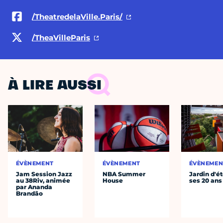
/TheatredelaVille.Paris/
/TheaVilleParis
À LIRE AUSSI
ÉVÈNEMENT
ÉVÈNEMENT
ÉVÈNEMEN
Jam Session Jazz
NBA Summer
Jardin d'ét
au 38Riv, animée
House
ses 20 ans
par Ananda
Brandão