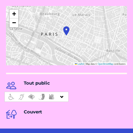
+
−
Leaflet
|
Map data ©
OpenStreetMap
contributors
Tout public
Couvert