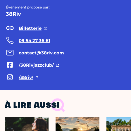
Évènement proposé par :
38Riv
Billetterie
09 54 27 36 61
contact@38riv.com
/38Rivjazzclub/
/38riv/
À LIRE AUSSI