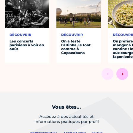
DÉCOUVRIR
DÉCOUVRIR
DÉCOUVRI
Les concerts
On a testé
On préfèr
parisiens à voir en
l’altinha, le foot
manger à 
août
comme à
cantine : l
Copacabana
aux courge
façon bol
Vous êtes...
Accédez à des actualités et
informations pratiques par profil