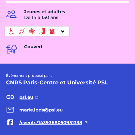
Jeunes et adultes
De 14 à 150 ans
Couvert
Évènement proposé par :
CNRS Paris-Centre et Université PSL
psl.eu
marie.lods@psl.eu
/events/1439368050951338