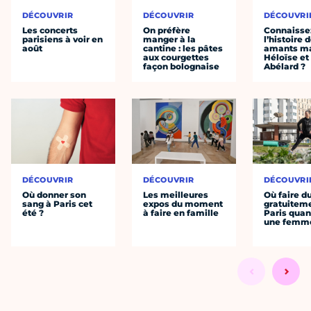
DÉCOUVRIR
DÉCOUVRIR
DÉCOUVRI
Les concerts
On préfère
Connaisse
parisiens à voir en
manger à la
l’histoire 
août
cantine : les pâtes
amants ma
aux courgettes
Héloïse et
façon bolognaise
Abélard ?
DÉCOUVRIR
DÉCOUVRIR
DÉCOUVRI
Où donner son
Les meilleures
Où faire d
sang à Paris cet
expos du moment
gratuitem
été ?
à faire en famille
Paris quan
une femm