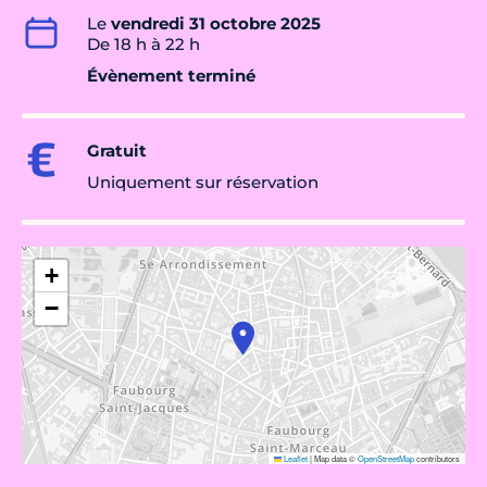
Le
vendredi 31 octobre 2025
De 18 h à 22 h
Évènement terminé
Gratuit
Uniquement sur réservation
+
−
Leaflet
|
Map data ©
OpenStreetMap
contributors