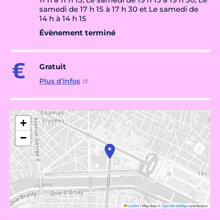
samedi de 17 h 15 à 17 h 30 et Le samedi de
14 h à 14 h 15
Évènement terminé
Gratuit
Plus d'infos
+
−
Leaflet
|
Map data ©
OpenStreetMap
contributors