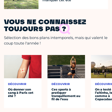
manquer cet été
VOUS NE CONNAISSEZ
TOUJOURS PAS ?
Sélection des bons plans intemporels, mais qui valent le
coup toute l'année !
DÉCOUVRIR
DÉCOUVRIR
DÉCOUVRI
Où donner son
Ces sports à
On a testé
sang à Paris cet
pratiquer
l’altinha, l
été ?
tranquillement au
comme à
fil de l’eau
Copacaba