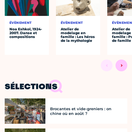
ÉVÈNEMENT
ÉVÈNEMENT
ÉVÈNEMEN
Noa Eshkol, 1924-
Atelier de
Atelier de
2007. Danse et
modelage en
modelage
compositions
famille : Les héros
famille : P
de la mythologie
de famille
SÉLECTIONS
Brocantes et vide-greniers : on
chine où en août ?