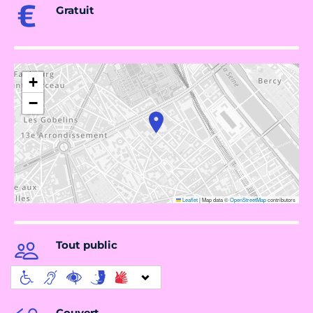
Gratuit
+
−
Leaflet
|
Map data ©
OpenStreetMap
contributors
Tout public
Couvert