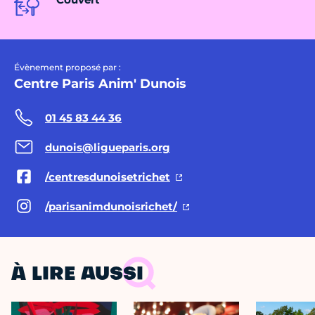
Évènement proposé par :
Centre Paris Anim' Dunois
01 45 83 44 36
dunois@ligueparis.org
/centresdunoisetrichet
/parisanimdunoisrichet/
À LIRE AUSSI