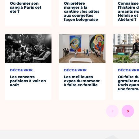
Où donner son
On préfère
Connaisse
sang à Paris cet
manger à la
l’histoire 
été ?
cantine : les pâtes
amants ma
aux courgettes
Héloïse et
façon bolognaise
Abélard ?
DÉCOUVRIR
DÉCOUVRIR
DÉCOUVRI
Les concerts
Les meilleures
Où faire d
parisiens à voir en
expos du moment
gratuitem
août
à faire en famille
Paris quan
une femm