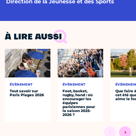
Direction de la Jeunesse et des Sports
À LIRE AUSSI
ÉVÈNEMENT
ÉVÈNEMENT
ÉVÈNEMEN
Tout savoir sur
Foot, basket,
Que faire 
Paris Plages 2026
rugby, hand : où
cet été qu
encourager les
aime le fo
équipes
parisiennes pour
la saison 2025-
2026 ?