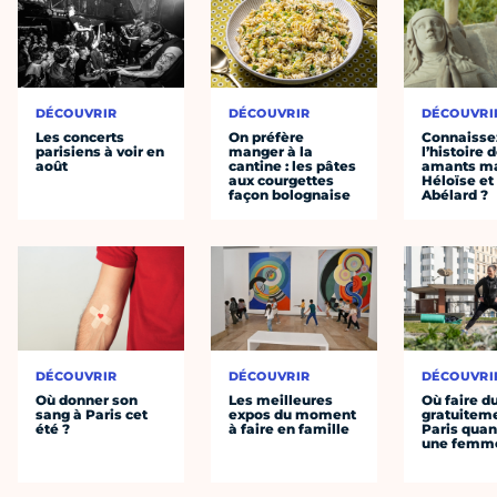
DÉCOUVRIR
DÉCOUVRIR
DÉCOUVRI
Les concerts
On préfère
Connaisse
parisiens à voir en
manger à la
l’histoire 
août
cantine : les pâtes
amants ma
aux courgettes
Héloïse et
façon bolognaise
Abélard ?
DÉCOUVRIR
DÉCOUVRIR
DÉCOUVRI
Où donner son
Les meilleures
Où faire d
sang à Paris cet
expos du moment
gratuitem
été ?
à faire en famille
Paris quan
une femm