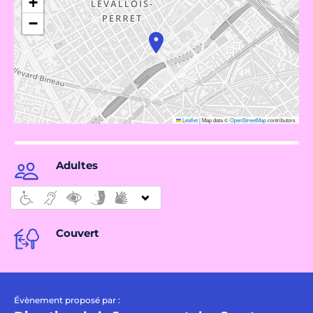
+
−
Leaflet
|
Map data ©
OpenStreetMap
contributors
Adultes
Couvert
Évènement proposé par :