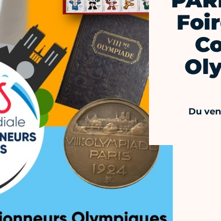
PARI
Foi
Co
Ol
Du ven