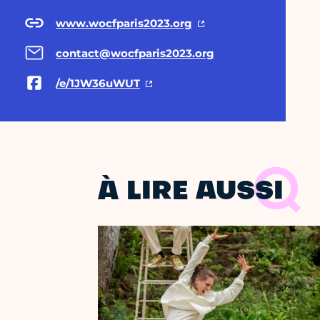
www.wocfparis2023.org
contact@wocfparis2023.org
/e/1JW36uWUT
À LIRE AUSSI