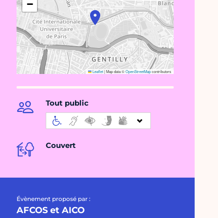
−
Leaflet
|
Map data ©
OpenStreetMap
contributors
Tout public
Couvert
Évènement proposé par :
AFCOS et AICO