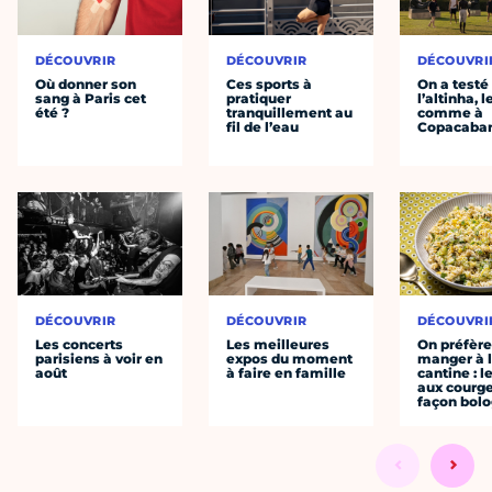
DÉCOUVRIR
DÉCOUVRIR
DÉCOUVRI
Où donner son
Ces sports à
On a testé
sang à Paris cet
pratiquer
l’altinha, l
été ?
tranquillement au
comme à
fil de l’eau
Copacaba
DÉCOUVRIR
DÉCOUVRIR
DÉCOUVRI
Les concerts
Les meilleures
On préfèr
parisiens à voir en
expos du moment
manger à 
août
à faire en famille
cantine : l
aux courge
façon bol