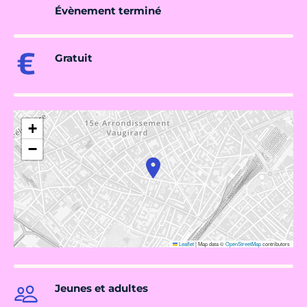
Évènement terminé
Gratuit
+
−
Leaflet
|
Map data ©
OpenStreetMap
contributors
Jeunes et adultes