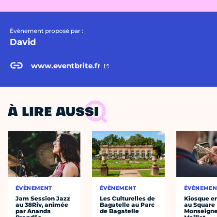
Évènement proposé par :
David
www.eventbrite.fr
À LIRE AUSSI
ÉVÈNEMENT
ÉVÈNEMENT
ÉVÈNEMEN
Jam Session Jazz
Les Culturelles de
Kiosque en
au 38Riv, animée
Bagatelle au Parc
au Square
par Ananda
de Bagatelle
Monseigne