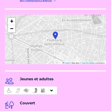
aff=oddtdtcreator
+
−
Leaflet
|
Map data ©
OpenStreetMap
contributors
Jeunes et adultes
Couvert