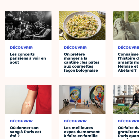
DÉCOUVRIR
DÉCOUVRIR
DÉCOUVRI
Les concerts
On préfère
Connaisse
parisiens à voir en
manger à la
l’histoire 
août
cantine : les pâtes
amants ma
aux courgettes
Héloïse et
façon bolognaise
Abélard ?
DÉCOUVRIR
DÉCOUVRIR
DÉCOUVRI
Où donner son
Les meilleures
Où faire d
sang à Paris cet
expos du moment
gratuitem
été ?
à faire en famille
Paris quan