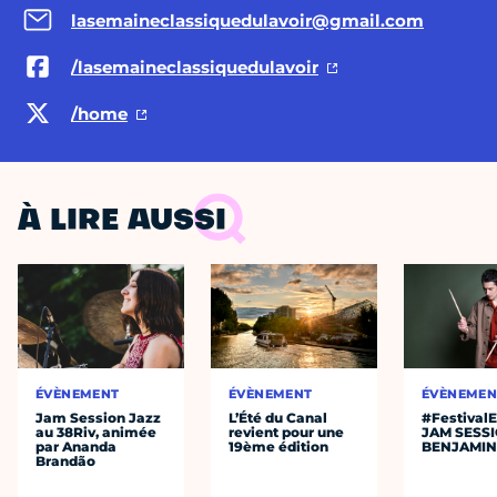
lasemaineclassiquedulavoir@gmail.com
/lasemaineclassiquedulavoir
/home
À LIRE AUSSI
ÉVÈNEMENT
ÉVÈNEMENT
ÉVÈNEMEN
Jam Session Jazz
L’Été du Canal
#Festival
au 38Riv, animée
revient pour une
JAM SESS
par Ananda
19ème édition
BENJAMIN
Brandão